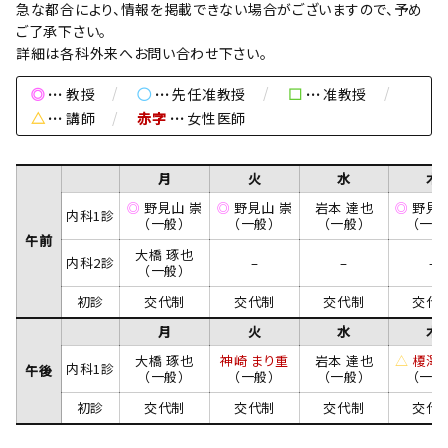
急な都合により、情報を掲載できない場合がございますので、予め
ご了承下さい。
詳細は各科外来へお問い合わせ下さい。
◎
教授
◯
先任准教授
□
准教授
△
講師
赤字
女性医師
月
火
水
木
◎
野見山 崇
◎
野見山 崇
岩本 達也
◎
野見山
内科1診
（一般）
（一般）
（一般）
（一般
午前
大橋 琢也
内科2診
–
–
–
（一般）
初診
交代制
交代制
交代制
交代
月
火
水
木
大橋 琢也
神崎 まり重
岩本 達也
△
榎澤 
内科1診
午後
（一般）
（一般）
（一般）
（一般
初診
交代制
交代制
交代制
交代