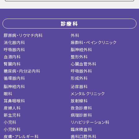
診療科
膠原病・リウマチ内科
外科
消化器内科
麻酔科・ペインクリニック
呼吸器内科
脳神経外科
血液内科
整形外科
腎臓内科
心臓血管外科
糖尿病・内分泌内科
呼吸器外科
循環器内科
形成外科
脳神経内科
泌尿器科
眼科
メンタルクリニック
耳鼻咽喉科
放射線科
産婦人科
救急診療科
新生児科
病理診断科
小児科
リハビリテーション科
小児外科
臨床検査科
皮膚・アレルギー科
歯科口腔外科