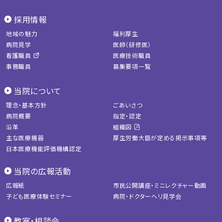
採用情報
地域の魅力
福利厚生
病院見学
医師（研修医）
看護職員
医療技術職員
事務職員
募集要項一覧
当院について
理念・基本方針
ごあいさつ
病院概要
指定・認定
沿革
組織図
主な医療機器
厚生労働大臣が定める掲示事項等
日本医療機能評価機構認定
当院の広報活動
広報紙
市民公開講座・ミニレクチャー動画
子ども医療体験セミナー
病院・ドクターヘリ見学会
教室・相談会