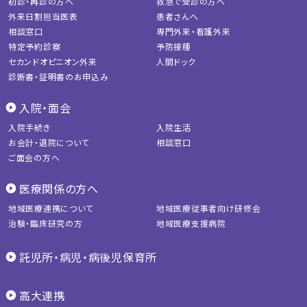
初診・再診の方へ
救急で受診の方へ
外来日割担当医表
患者さんへ
相談窓口
専門外来・看護外来
特定予約診察
予防接種
セカンドオピニオン外来
人間ドック
診断書・証明書のお申込み
入院・面会
入院手続き
入院生活
お会計・退院について
相談窓口
ご面会の方へ
医療関係の方へ
地域医療連携について
地域医療従事者向け研修会
治験・臨床研究の方
地域医療支援病院
託児所・病児・病後児保育所
高大連携