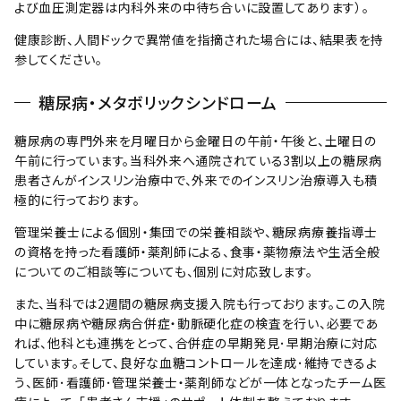
よび血圧測定器は内科外来の中待ち合いに設置してあります）。
健康診断、人間ドックで異常値を指摘された場合には、結果表を持
参してください。
糖尿病・メタボリックシンドローム
糖尿病の専門外来を月曜日から金曜日の午前・午後と、土曜日の
午前に行っています。当科外来へ通院されている3割以上の糖尿病
患者さんがインスリン治療中で、外来でのインスリン治療導入も積
極的に行っております。
管理栄養士による個別・集団での栄養相談や、糖尿病療養指導士
の資格を持った看護師・薬剤師による、食事・薬物療法や生活全般
についてのご相談等についても、個別に対応致します。
また、当科では2週間の糖尿病支援入院も行っております。この入院
中に糖尿病や糖尿病合併症・動脈硬化症の検査を行い、必要であ
れば、他科とも連携をとって、合併症の早期発見･早期治療に対応
しています。そして、良好な血糖コントロールを達成･維持できるよ
う、医師･看護師･管理栄養士・薬剤師などが一体となったチーム医