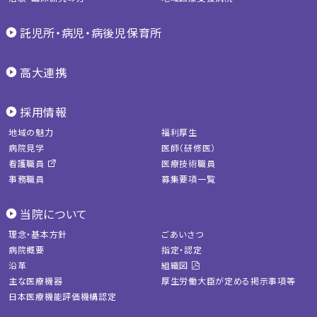
託児所・病児・病後児保育所
高大連携
採用情報
地域の魅力
福利厚生
病院見学
医師（研修医）
看護職員
医療技術職員
事務職員
募集要項一覧
当院について
理念・基本方針
ごあいさつ
病院概要
指定・認定
沿革
組織図
主な医療機器
厚生労働大臣が定める掲示事項等
日本医療機能評価機構認定