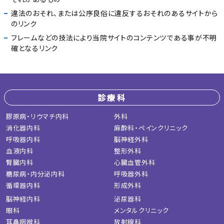
違法のおそれ、または公序良俗に違反するおそれのあるサイトから
のリンク
フレームなどの技法により当院サイトのコンテンツである事が不明
確となるリンク
診療科
膠原病・リウマチ内科
外科
消化器内科
麻酔科・ペインクリニック
呼吸器内科
脳神経外科
血液内科
整形外科
腎臓内科
心臓血管外科
糖尿病・内分泌内科
呼吸器外科
循環器内科
形成外科
脳神経内科
泌尿器科
眼科
メンタルクリニック
耳鼻咽喉科
放射線科