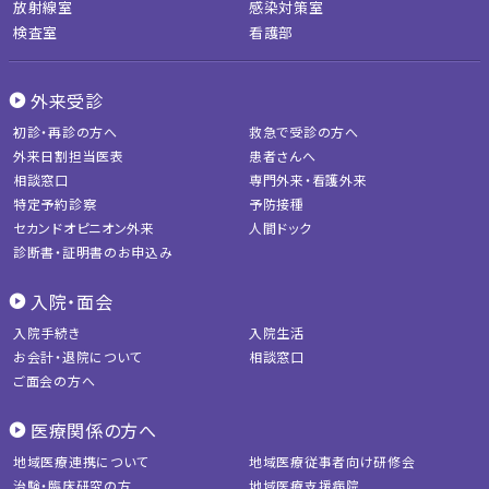
放射線室
感染対策室
検査室
看護部
外来受診
初診・再診の方へ
救急で受診の方へ
外来日割担当医表
患者さんへ
相談窓口
専門外来・看護外来
特定予約診察
予防接種
セカンドオピニオン外来
人間ドック
診断書・証明書のお申込み
入院・面会
入院手続き
入院生活
お会計・退院について
相談窓口
ご面会の方へ
医療関係の方へ
地域医療連携について
地域医療従事者向け研修会
治験・臨床研究の方
地域医療支援病院