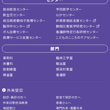
救命救急センター
予防医学センター
新生児センター
GCPセンター
総合周産期母子医療センター
肝疾患相談支援センター
脳卒中センター
静岡災害医学研究センター
がん治療センター
看護師特定行為研修センター
医療サービス支援センター
こどものこころのケアセンター
部門
薬剤科
臨床工学室
栄養科
輸血室
放射線室
感染対策室
検査室
看護部
外来受診
初診・再診の方へ
救急で受診の方へ
外来日割担当医表
患者さんへ
相談窓口
専門外来・看護外来