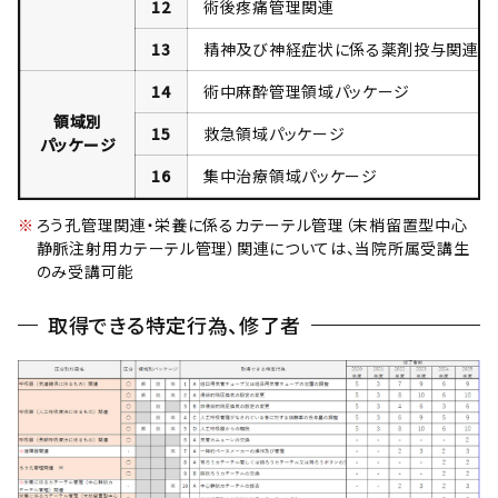
12
術後疼痛管理関連
13
精神及び神経症状に係る薬剤投与関連
14
術中麻酔管理領域パッケージ
領域別
15
救急領域パッケージ
パッケージ
16
集中治療領域パッケージ
ろう孔管理関連・栄養に係るカテーテル管理（末梢留置型中心
静脈注射用カテーテル管理）関連については、当院所属受講生
のみ受講可能
取得できる特定行為、修了者