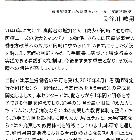
2023.09.06
看護師特定行為研修センター長（皮膚科教授）
長谷川 敏男
2024年4月～ 感染に係る薬剤投与関連を開講いたします。
詳細は
募集要項
をご確認ください。
2040年に向けて、高齢者の増加と人口減少が同時に進む中、
医療ニーズの増大とマンパワーの確保、 さらには医療従事者の
働き方改革への対応が同時に求められています。こうした状況
を踏まえ、医師の判断を待たず、手順書に基づいて特定行為を
実践できる看護師の役割は、今後ますます重要となり、その活
躍への期待が高まっています。
当院では厚生労働省の許可を受け、2020年4月に看護師特定
行為研修センターを開設し、特定行為を担う看護師の育成を
開始しました。 本センターでは、働きながら1年間で研修を修
了できる体制を整えており、通学の負担を最小限に抑えたカリ
キュラムと、大学病院ならではの充実した教育体制を整えてお
り、通学の負担を最小限に抑えたカリキュラムと、 大学病院な
らではの充実した教育体制を特徴としています。本研修を通し
て、静岡県東部地域における看護師のさらなるスキル向上とキ