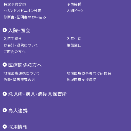
特定予約診察
予防接種
セカンドオピニオン外来
人間ドック
診断書・証明書のお申込み
入院・面会
入院手続き
入院生活
お会計・退院について
相談窓口
ご面会の方へ
医療関係の方へ
地域医療連携について
地域医療従事者向け研修会
治験・臨床研究の方
地域医療支援病院
託児所・病児・病後児保育所
高大連携
採用情報