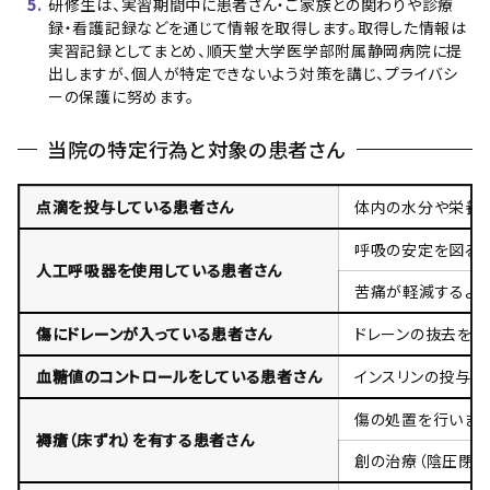
研修生は、実習期間中に患者さん・ご家族との関わりや診療
録・看護記録などを通じて情報を取得します。取得した情報は
実習記録としてまとめ、順天堂大学医学部附属静岡病院に提
出しますが、個人が特定できないよう対策を講じ、プライバシ
ーの保護に努めます。
当院の特定行為と対象の患者さん
点滴を投与している患者さん
体内の水分や栄養
呼吸の安定を図る
人工呼吸器を使用している患者さん
苦痛が軽減するよ
傷にドレーンが入っている患者さん
ドレーンの抜去を行
血糖値のコントロールをしている患者さん
インスリンの投与量
傷の処置を行いま
褥瘡（床ずれ）を有する患者さん
創の治療（陰圧閉鎖