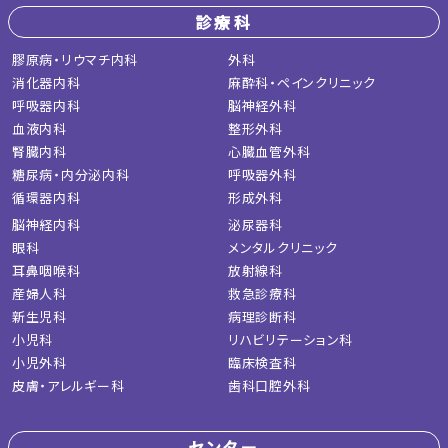
診療科
膠原病・リウマチ内科
外科
消化器内科
麻酔科・ペインクリニック
呼吸器内科
脳神経外科
血液内科
整形外科
腎臓内科
心臓血管外科
糖尿病・内分泌内科
呼吸器外科
循環器内科
形成外科
脳神経内科
泌尿器科
眼科
メンタルクリニック
耳鼻咽喉科
放射線科
産婦人科
救急診療科
新生児科
病理診断科
小児科
リハビリテーション科
小児外科
臨床検査科
皮膚・アレルギー科
歯科口腔外科
センター