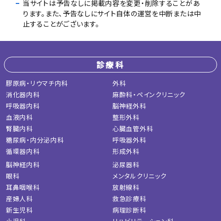
当サイトは予告なしに掲載内容を変更・削除することがあ
ります。また、予告なしにサイト自体の運営を中断または中
止することがございます。
診療科
膠原病・リウマチ内科
外科
消化器内科
麻酔科・ペインクリニック
呼吸器内科
脳神経外科
血液内科
整形外科
腎臓内科
心臓血管外科
糖尿病・内分泌内科
呼吸器外科
循環器内科
形成外科
脳神経内科
泌尿器科
眼科
メンタルクリニック
耳鼻咽喉科
放射線科
産婦人科
救急診療科
新生児科
病理診断科