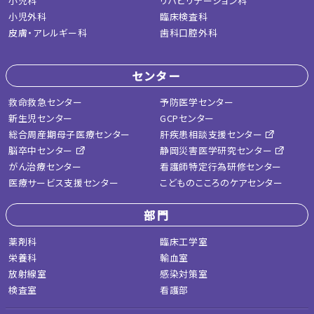
小児科
リハビリテーション科
小児外科
臨床検査科
皮膚・アレルギー科
歯科口腔外科
センター
救命救急センター
予防医学センター
新生児センター
GCPセンター
総合周産期母子医療センター
肝疾患相談支援センター
脳卒中センター
静岡災害医学研究センター
がん治療センター
看護師特定行為研修センター
医療サービス支援センター
こどものこころのケアセンター
部門
薬剤科
臨床工学室
栄養科
輸血室
放射線室
感染対策室
検査室
看護部