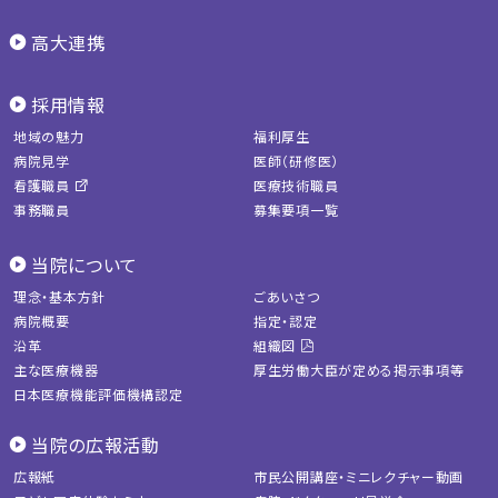
高大連携
採用情報
地域の魅力
福利厚生
病院見学
医師（研修医）
看護職員
医療技術職員
事務職員
募集要項一覧
当院について
理念・基本方針
ごあいさつ
病院概要
指定・認定
沿革
組織図
主な医療機器
厚生労働大臣が定める掲示事項等
日本医療機能評価機構認定
当院の広報活動
広報紙
市民公開講座・ミニレクチャー動画