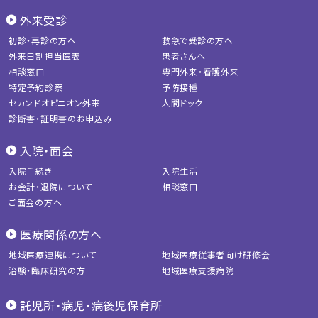
外来受診
初診・再診の方へ
救急で受診の方へ
外来日割担当医表
患者さんへ
相談窓口
専門外来・看護外来
特定予約診察
予防接種
セカンドオピニオン外来
人間ドック
診断書・証明書のお申込み
入院・面会
入院手続き
入院生活
お会計・退院について
相談窓口
ご面会の方へ
医療関係の方へ
地域医療連携について
地域医療従事者向け研修会
治験・臨床研究の方
地域医療支援病院
託児所・病児・病後児保育所