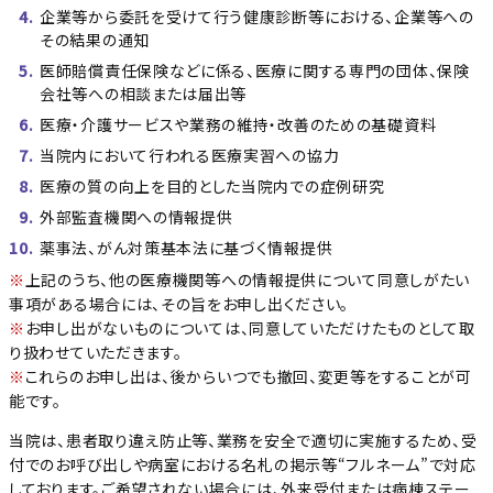
企業等から委託を受けて行う健康診断等における、企業等への
その結果の通知
医師賠償責任保険などに係る、医療に関する専門の団体、保険
会社等への相談または届出等
医療・介護サービスや業務の維持・改善のための基礎資料
当院内において行われる医療実習への協力
医療の質の向上を目的とした当院内での症例研究
外部監査機関への情報提供
薬事法、がん対策基本法に基づく情報提供
※
上記のうち、他の医療機関等への情報提供について同意しがたい
事項がある場合には、その旨をお申し出ください。
※
お申し出がないものについては、同意していただけたものとして取
り扱わせていただきます。
※
これらのお申し出は、後からいつでも撤回、変更等をすることが可
能です。
当院は、患者取り違え防止等、業務を安全で適切に実施するため、受
付でのお呼び出しや病室における名札の掲示等“フルネーム”で対応
しております。ご希望されない場合には、外来受付または病棟ステー