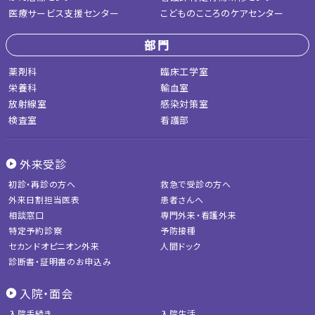
医療サービス支援センター
こどものこころのケアセンター
部門
薬剤科
臨床工学室
栄養科
輸血室
放射線室
感染対策室
検査室
看護部
外来受診
初診・再診の方へ
救急で受診の方へ
外来日割担当医表
患者さんへ
相談窓口
専門外来・看護外来
特定予約診察
予防接種
セカンドオピニオン外来
人間ドック
診断書・証明書のお申込み
入院・面会
入院手続き
入院生活