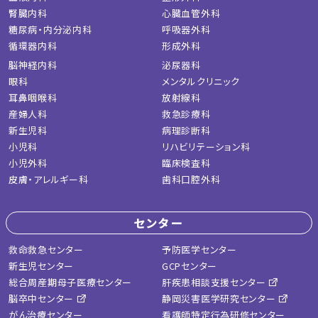
腎臓内科
心臓血管外科
糖尿病・内分泌内科
呼吸器外科
循環器内科
形成外科
脳神経内科
泌尿器科
眼科
メンタルクリニック
耳鼻咽喉科
放射線科
産婦人科
救急診療科
新生児科
病理診断科
小児科
リハビリテーション科
小児外科
臨床検査科
皮膚・アレルギー科
歯科口腔外科
センター
救命救急センター
予防医学センター
新生児センター
GCPセンター
総合周産期母子医療センター
肝疾患相談支援センター
脳卒中センター
静岡災害医学研究センター
がん治療センター
看護師特定行為研修センター