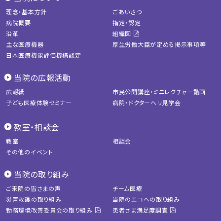
理念・基本方針
ごあいさつ
病院概要
指定・認定
沿革
組織図
主な医療機器
厚生労働大臣が定める掲示事項等
日本医療機能評価機構認定
当院の広報活動
広報紙
市民公開講座・ミニレクチャー動画
子ども医療体験セミナー
病院・ドクターヘリ見学会
教室・相談会
教室
相談会
その他のイベント
当院の取り組み
ご来院の皆さまの声
チーム医療
災害救護の取り組み
当院のエコへの取り組み
勤務環境改善委員会の取り組み
患者さま満足度調査