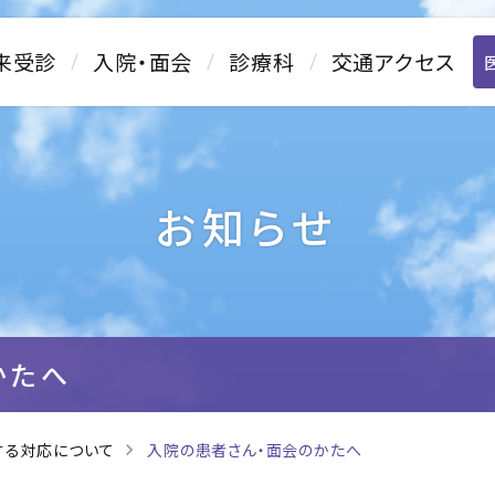
来受診
入院・面会
診療科
交通アクセス
お知らせ
かたへ
する対応について
入院の患者さん・面会のかたへ