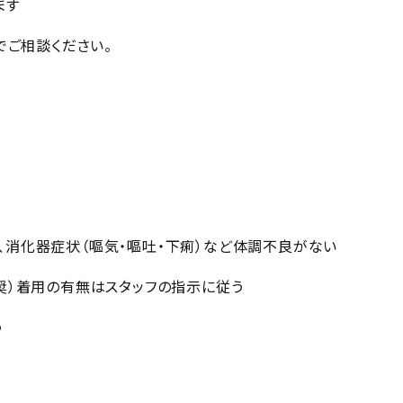
ます
でご相談ください。
等）、消化器症状（嘔気・嘔吐・下痢）など体調不良がない
奨）着用の有無はスタッフの指示に従う
う