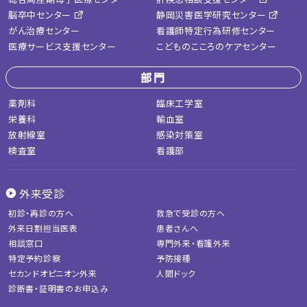
脳卒中センター
静岡災害医学研究センター
がん治療センター
看護師特定行為研修センター
医療サービス支援センター
こどものこころのケアセンター
部門
薬剤科
臨床工学室
栄養科
輸血室
放射線室
感染対策室
検査室
看護部
外来受診
初診・再診の方へ
救急で受診の方へ
外来日割担当医表
患者さんへ
相談窓口
専門外来・看護外来
特定予約診察
予防接種
セカンドオピニオン外来
人間ドック
診断書・証明書のお申込み