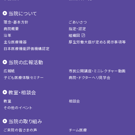
当院について
理念・基本方針
ごあいさつ
病院概要
指定・認定
沿革
組織図
主な医療機器
厚生労働大臣が定める掲示事項等
日本医療機能評価機構認定
当院の広報活動
広報紙
市民公開講座・ミニレクチャー動画
子ども医療体験セミナー
病院・ドクターヘリ見学会
教室・相談会
教室
相談会
その他のイベント
当院の取り組み
ご来院の皆さまの声
チーム医療