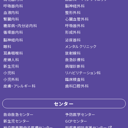
呼吸器内科
脳神経外科
血液内科
整形外科
腎臓内科
心臓血管外科
糖尿病・内分泌内科
呼吸器外科
循環器内科
形成外科
脳神経内科
泌尿器科
眼科
メンタルクリニック
耳鼻咽喉科
放射線科
産婦人科
救急診療科
新生児科
病理診断科
小児科
リハビリテーション科
小児外科
臨床検査科
皮膚・アレルギー科
歯科口腔外科
センター
救命救急センター
予防医学センター
新生児センター
GCPセンター
総合周産期母子医療センター
肝疾患相談支援センター