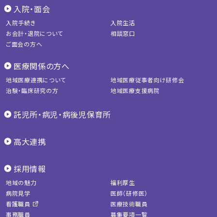
入院・面会
入院手続き
入院生活
お会計・退院について
相談窓口
ご面会の方へ
医療関係の方へ
地域医療連携について
地域医療従事者向け研修会
治験・臨床研究の方
地域医療支援病院
託児所・病児・病後児保育所
高大連携
採用情報
地域の魅力
福利厚生
病院見学
医師（研修医）
看護職員
医療技術職員
事務職員
募集要項一覧