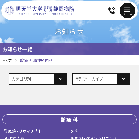
お知らせ
お知らせ一覧
トップ
診療科 脳神経内科
診療科
膠原病・リウマチ内科
外科
消化器内科
麻酔科・ペインクリニック