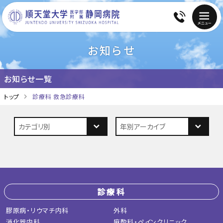
お知らせ
お知らせ一覧
トップ
診療科 救急診療科
診療科
膠原病・リウマチ内科
外科
消化器内科
麻酔科・ペインクリニック