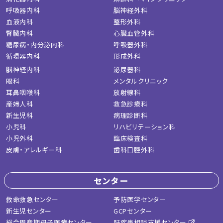
呼吸器内科
脳神経外科
血液内科
整形外科
腎臓内科
心臓血管外科
糖尿病・内分泌内科
呼吸器外科
循環器内科
形成外科
脳神経内科
泌尿器科
眼科
メンタルクリニック
耳鼻咽喉科
放射線科
産婦人科
救急診療科
新生児科
病理診断科
小児科
リハビリテーション科
小児外科
臨床検査科
皮膚・アレルギー科
歯科口腔外科
センター
救命救急センター
予防医学センター
新生児センター
GCPセンター
総合周産期母子医療センター
肝疾患相談支援センター