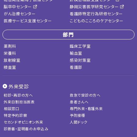
脳卒中センター
静岡災害医学研究センター
がん治療センター
看護師特定行為研修センター
医療サービス支援センター
こどものこころのケアセンター
部門
薬剤科
臨床工学室
栄養科
輸血室
放射線室
感染対策室
検査室
看護部
外来受診
初診・再診の方へ
救急で受診の方へ
外来日割担当医表
患者さんへ
相談窓口
専門外来・看護外来
特定予約診察
予防接種
セカンドオピニオン外来
人間ドック
診断書・証明書のお申込み