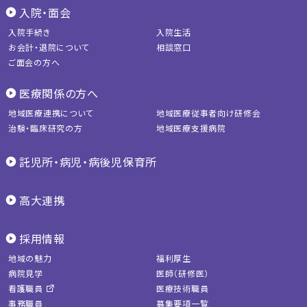
入院・面会
入院手続き
入院生活
お会計・退院について
相談窓口
ご面会の方へ
医療関係の方へ
地域医療連携について
地域医療従事者向け研修会
治験・臨床研究の方
地域医療支援病院
託児所・病児・病後児保育所
高大連携
採用情報
地域の魅力
福利厚生
病院見学
医師（研修医）
看護職員
医療技術職員
事務職員
募集要項一覧