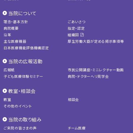
当院について
理念・基本方針
ごあいさつ
病院概要
指定・認定
沿革
組織図
主な医療機器
厚生労働大臣が定める掲示事項等
日本医療機能評価機構認定
当院の広報活動
広報紙
市民公開講座・ミニレクチャー動画
子ども医療体験セミナー
病院・ドクターヘリ見学会
教室・相談会
教室
相談会
その他のイベント
当院の取り組み
ご来院の皆さまの声
チーム医療