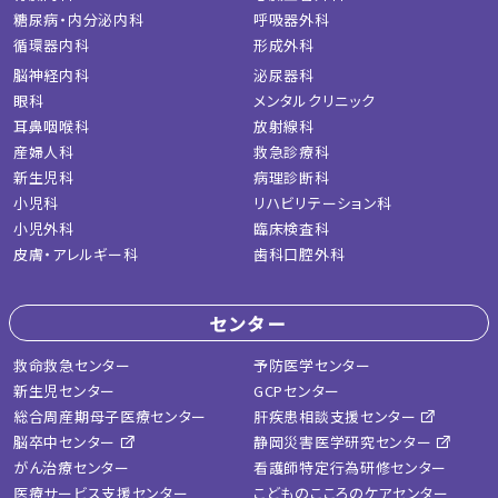
糖尿病・内分泌内科
呼吸器外科
循環器内科
形成外科
脳神経内科
泌尿器科
眼科
メンタルクリニック
耳鼻咽喉科
放射線科
産婦人科
救急診療科
新生児科
病理診断科
小児科
リハビリテーション科
小児外科
臨床検査科
皮膚・アレルギー科
歯科口腔外科
センター
救命救急センター
予防医学センター
新生児センター
GCPセンター
総合周産期母子医療センター
肝疾患相談支援センター
脳卒中センター
静岡災害医学研究センター
がん治療センター
看護師特定行為研修センター
医療サービス支援センター
こどものこころのケアセンター