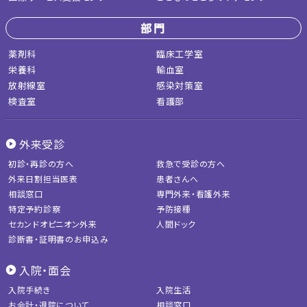
部門
薬剤科
臨床工学室
栄養科
輸血室
放射線室
感染対策室
検査室
看護部
外来受診
初診・再診の方へ
救急で受診の方へ
外来日割担当医表
患者さんへ
相談窓口
専門外来・看護外来
特定予約診察
予防接種
セカンドオピニオン外来
人間ドック
診断書・証明書のお申込み
入院・面会
入院手続き
入院生活
お会計・退院について
相談窓口