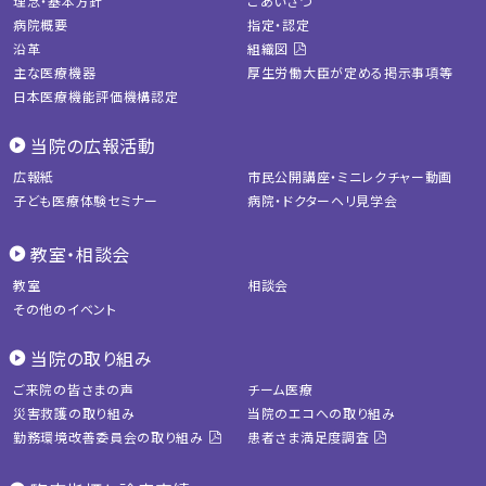
理念・基本方針
ごあいさつ
病院概要
指定・認定
沿革
組織図
主な医療機器
厚生労働大臣が定める掲示事項等
日本医療機能評価機構認定
当院の広報活動
広報紙
市民公開講座・ミニレクチャー動画
子ども医療体験セミナー
病院・ドクターヘリ見学会
教室・相談会
教室
相談会
その他のイベント
当院の取り組み
ご来院の皆さまの声
チーム医療
災害救護の取り組み
当院のエコへの取り組み
勤務環境改善委員会の取り組み
患者さま満足度調査