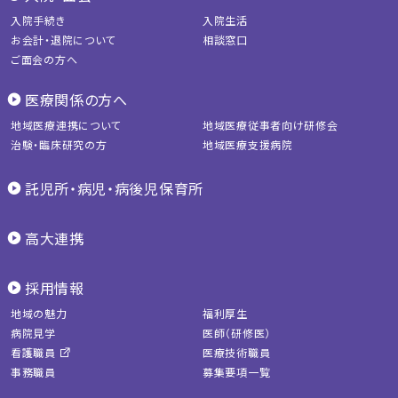
入院手続き
入院生活
お会計・退院について
相談窓口
ご面会の方へ
医療関係の方へ
地域医療連携について
地域医療従事者向け研修会
治験・臨床研究の方
地域医療支援病院
託児所・病児・病後児保育所
高大連携
採用情報
地域の魅力
福利厚生
病院見学
医師（研修医）
看護職員
医療技術職員
事務職員
募集要項一覧