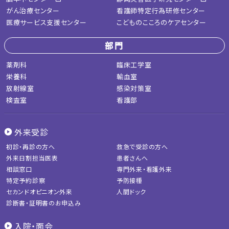
がん治療センター
看護師特定行為研修センター
医療サービス支援センター
こどものこころのケアセンター
部門
薬剤科
臨床工学室
栄養科
輸血室
放射線室
感染対策室
検査室
看護部
外来受診
初診・再診の方へ
救急で受診の方へ
外来日割担当医表
患者さんへ
相談窓口
専門外来・看護外来
特定予約診察
予防接種
セカンドオピニオン外来
人間ドック
診断書・証明書のお申込み
入院・面会