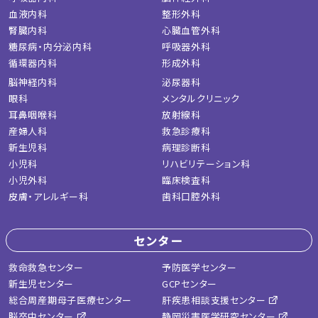
血液内科
整形外科
腎臓内科
心臓血管外科
糖尿病・内分泌内科
呼吸器外科
循環器内科
形成外科
脳神経内科
泌尿器科
眼科
メンタルクリニック
耳鼻咽喉科
放射線科
産婦人科
救急診療科
新生児科
病理診断科
小児科
リハビリテーション科
小児外科
臨床検査科
皮膚・アレルギー科
歯科口腔外科
センター
救命救急センター
予防医学センター
新生児センター
GCPセンター
総合周産期母子医療センター
肝疾患相談支援センター
脳卒中センター
静岡災害医学研究センター