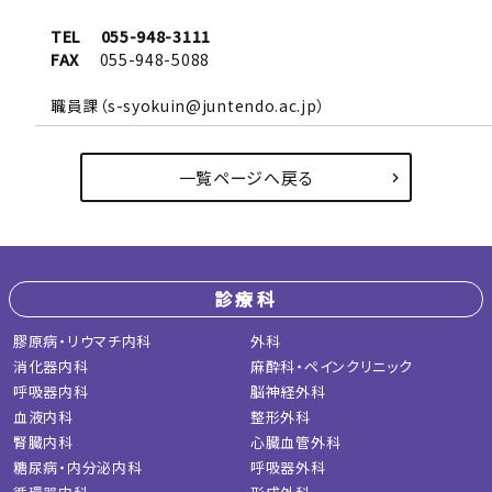
TEL
055-948-3111
FAX
055-948-5088
職員課（s-syokuin@juntendo.ac.jp）
一覧ページへ戻る
診療科
膠原病・リウマチ内科
外科
消化器内科
麻酔科・ペインクリニック
呼吸器内科
脳神経外科
血液内科
整形外科
腎臓内科
心臓血管外科
糖尿病・内分泌内科
呼吸器外科