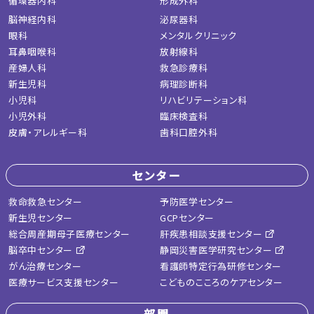
循環器内科
形成外科
脳神経内科
泌尿器科
眼科
メンタルクリニック
耳鼻咽喉科
放射線科
産婦人科
救急診療科
新生児科
病理診断科
小児科
リハビリテーション科
小児外科
臨床検査科
皮膚・アレルギー科
歯科口腔外科
センター
救命救急センター
予防医学センター
新生児センター
GCPセンター
総合周産期母子医療センター
肝疾患相談支援センター
脳卒中センター
静岡災害医学研究センター
がん治療センター
看護師特定行為研修センター
医療サービス支援センター
こどものこころのケアセンター