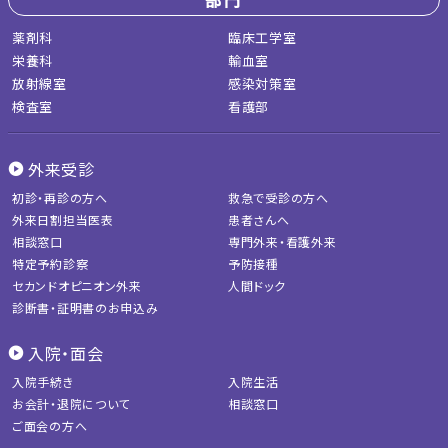
部門
薬剤科
臨床工学室
栄養科
輸血室
放射線室
感染対策室
検査室
看護部
外来受診
初診・再診の方へ
救急で受診の方へ
外来日割担当医表
患者さんへ
相談窓口
専門外来・看護外来
特定予約診察
予防接種
セカンドオピニオン外来
人間ドック
診断書・証明書のお申込み
入院・面会
入院手続き
入院生活
お会計・退院について
相談窓口
ご面会の方へ