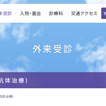
来受診
入院・面会
診療科
交通アクセス
外来受診
β抗体治療）
抗体治療）