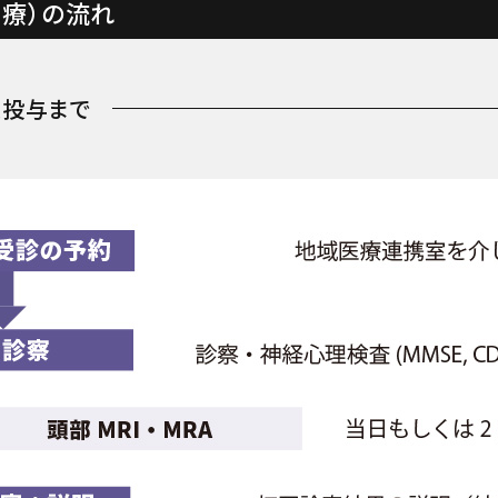
治療）の流れ
薬投与まで