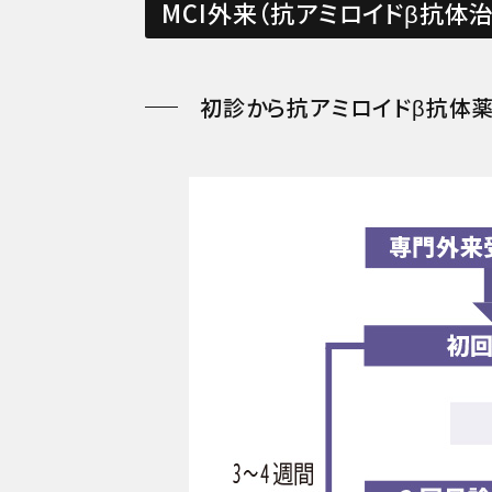
MCI外来（抗アミロイドβ抗体
初診から抗アミロイドβ抗体