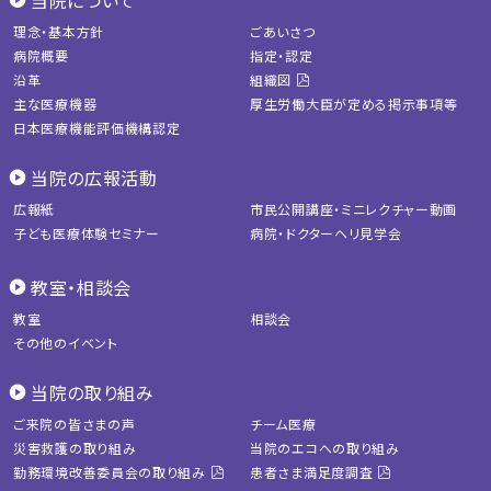
当院について
理念・基本方針
ごあいさつ
病院概要
指定・認定
沿革
組織図
主な医療機器
厚生労働大臣が定める掲示事項等
日本医療機能評価機構認定
当院の広報活動
広報紙
市民公開講座・ミニレクチャー動画
子ども医療体験セミナー
病院・ドクターヘリ見学会
教室・相談会
教室
相談会
その他のイベント
当院の取り組み
ご来院の皆さまの声
チーム医療
災害救護の取り組み
当院のエコへの取り組み
勤務環境改善委員会の取り組み
患者さま満足度調査