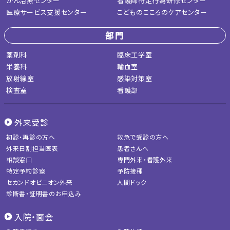
がん治療センター
看護師特定行為研修センター
医療サービス支援センター
こどものこころのケアセンター
部門
薬剤科
臨床工学室
栄養科
輸血室
放射線室
感染対策室
検査室
看護部
外来受診
初診・再診の方へ
救急で受診の方へ
外来日割担当医表
患者さんへ
相談窓口
専門外来・看護外来
特定予約診察
予防接種
セカンドオピニオン外来
人間ドック
診断書・証明書のお申込み
入院・面会