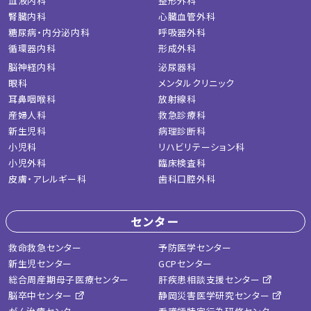
血液内科
整形外科
腎臓内科
心臓血管外科
糖尿病・内分泌内科
呼吸器外科
循環器内科
形成外科
脳神経内科
泌尿器科
眼科
メンタルクリニック
耳鼻咽喉科
放射線科
産婦人科
救急診療科
新生児科
病理診断科
小児科
リハビリテーション科
小児外科
臨床検査科
皮膚・アレルギー科
歯科口腔外科
センター
救命救急センター
予防医学センター
新生児センター
GCPセンター
総合周産期母子医療センター
肝疾患相談支援センター
脳卒中センター
静岡災害医学研究センター