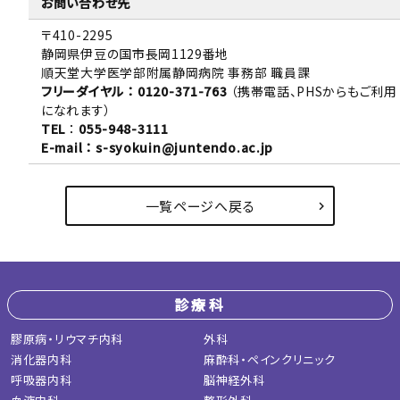
お問い合わせ先
〒410-2295
静岡県伊豆の国市長岡1129番地
順天堂大学医学部附属静岡病院 事務部 職員課
フリーダイヤル ：
0120-371-763
（携帯電話、PHSからもご利用
になれます）
TEL
：
055-948-3111
E-mail ： s-syokuin@juntendo.ac.jp
一覧ページへ戻る
診療科
膠原病・リウマチ内科
外科
消化器内科
麻酔科・ペインクリニック
呼吸器内科
脳神経外科