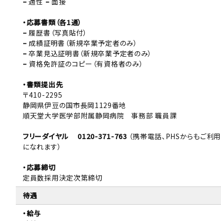
–
適性
–
面接
・応募書類（各1通）
–
履歴書（写真貼付）
–
成績証明書（新規卒業予定者のみ）
–
卒業見込証明書（新規卒業予定者のみ）
–
資格免許証のコピー（有資格者のみ）
・書類提出先
〒410-2295
静岡県伊豆の国市長岡1129番地
順天堂大学医学部附属静岡病院 事務部 職員課
フリーダイヤル 0120-371-763
（携帯電話、PHSからもご利用
になれます）
・応募締切
定員数採用決定次第締切
待遇
・給与