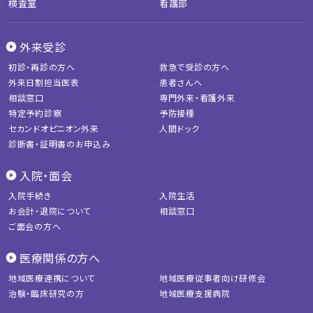
検査室
看護部
外来受診
初診・再診の方へ
救急で受診の方へ
外来日割担当医表
患者さんへ
相談窓口
専門外来・看護外来
特定予約診察
予防接種
セカンドオピニオン外来
人間ドック
診断書・証明書のお申込み
入院・面会
入院手続き
入院生活
お会計・退院について
相談窓口
ご面会の方へ
医療関係の方へ
地域医療連携について
地域医療従事者向け研修会
治験・臨床研究の方
地域医療支援病院