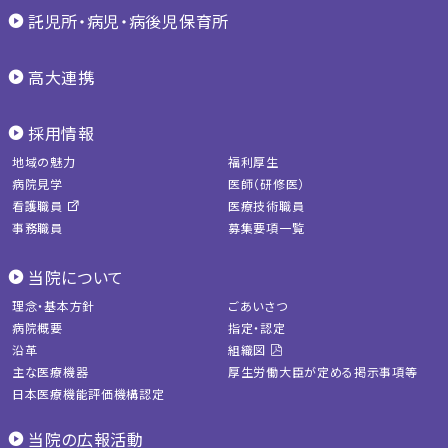
託児所・病児・病後児保育所
高大連携
採用情報
地域の魅力
福利厚生
病院見学
医師（研修医）
看護職員
医療技術職員
事務職員
募集要項一覧
当院について
理念・基本方針
ごあいさつ
病院概要
指定・認定
沿革
組織図
主な医療機器
厚生労働大臣が定める掲示事項等
日本医療機能評価機構認定
当院の広報活動