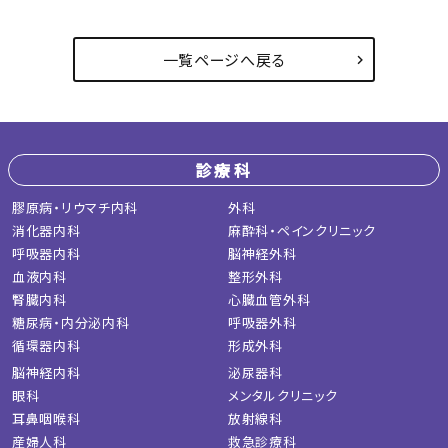
一覧ページへ戻る
診療科
膠原病・リウマチ内科
外科
消化器内科
麻酔科・ペインクリニック
呼吸器内科
脳神経外科
血液内科
整形外科
腎臓内科
心臓血管外科
糖尿病・内分泌内科
呼吸器外科
循環器内科
形成外科
脳神経内科
泌尿器科
眼科
メンタルクリニック
耳鼻咽喉科
放射線科
産婦人科
救急診療科