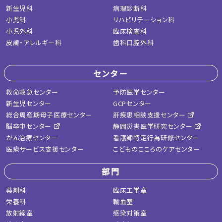
新生児科
病理診断科
小児科
リハビリテーション科
小児外科
臨床検査科
皮膚・アレルギー科
歯科口腔外科
センター
救命救急センター
予防医学センター
新生児センター
GCPセンター
総合周産期母子医療センター
肝疾患相談支援センター
脳卒中センター
静岡災害医学研究センター
がん治療センター
看護師特定行為研修センター
医療サービス支援センター
こどものこころのケアセンター
部門
薬剤科
臨床工学室
栄養科
輸血室
放射線室
感染対策室