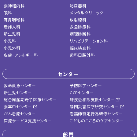
脳神経内科
泌尿器科
眼科
メンタルクリニック
耳鼻咽喉科
放射線科
産婦人科
救急診療科
新生児科
病理診断科
小児科
リハビリテーション科
小児外科
臨床検査科
皮膚・アレルギー科
歯科口腔外科
センター
救命救急センター
予防医学センター
新生児センター
GCPセンター
総合周産期母子医療センター
肝疾患相談支援センター
脳卒中センター
静岡災害医学研究センター
がん治療センター
看護師特定行為研修センター
医療サービス支援センター
こどものこころのケアセンター
部門