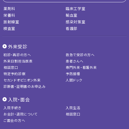
薬剤科
臨床工学室
栄養科
輸血室
放射線室
感染対策室
検査室
看護部
外来受診
初診・再診の方へ
救急で受診の方へ
外来日割担当医表
患者さんへ
相談窓口
専門外来・看護外来
特定予約診察
予防接種
セカンドオピニオン外来
人間ドック
診断書・証明書のお申込み
入院・面会
入院手続き
入院生活
お会計・退院について
相談窓口
ご面会の方へ