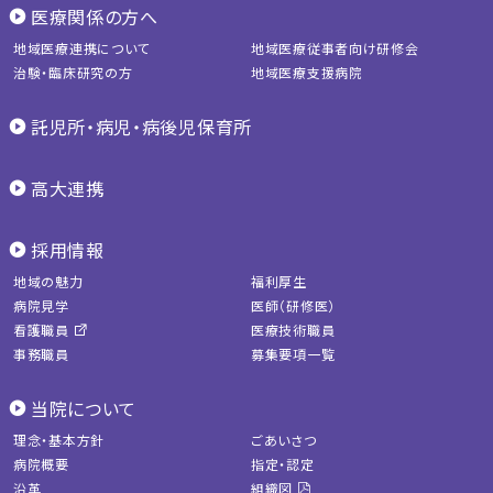
医療関係の方へ
地域医療連携について
地域医療従事者向け研修会
治験・臨床研究の方
地域医療支援病院
託児所・病児・病後児保育所
高大連携
採用情報
地域の魅力
福利厚生
病院見学
医師（研修医）
看護職員
医療技術職員
事務職員
募集要項一覧
当院について
理念・基本方針
ごあいさつ
病院概要
指定・認定
沿革
組織図