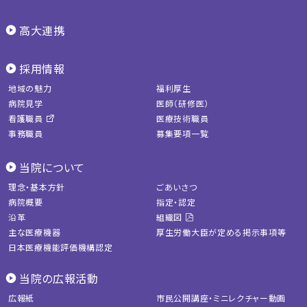
高大連携
採用情報
地域の魅力
福利厚生
病院見学
医師（研修医）
看護職員
医療技術職員
事務職員
募集要項一覧
当院について
理念・基本方針
ごあいさつ
病院概要
指定・認定
沿革
組織図
主な医療機器
厚生労働大臣が定める掲示事項等
日本医療機能評価機構認定
当院の広報活動
広報紙
市民公開講座・ミニレクチャー動画