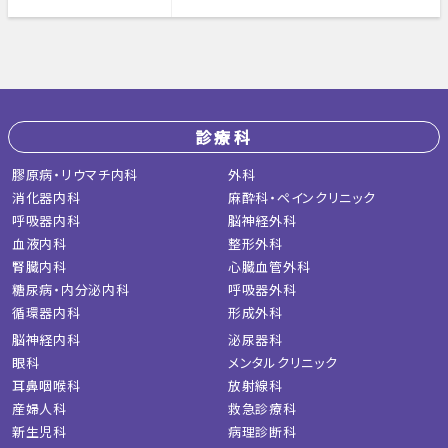
診療科
膠原病・リウマチ内科
外科
消化器内科
麻酔科・ペインクリニック
呼吸器内科
脳神経外科
血液内科
整形外科
腎臓内科
心臓血管外科
糖尿病・内分泌内科
呼吸器外科
循環器内科
形成外科
脳神経内科
泌尿器科
眼科
メンタルクリニック
耳鼻咽喉科
放射線科
産婦人科
救急診療科
新生児科
病理診断科