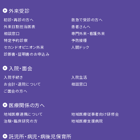
外来受診
初診・再診の方へ
救急で受診の方へ
外来日割担当医表
患者さんへ
相談窓口
専門外来・看護外来
特定予約診察
予防接種
セカンドオピニオン外来
人間ドック
診断書・証明書のお申込み
入院・面会
入院手続き
入院生活
お会計・退院について
相談窓口
ご面会の方へ
医療関係の方へ
地域医療連携について
地域医療従事者向け研修会
治験・臨床研究の方
地域医療支援病院
託児所・病児・病後児保育所