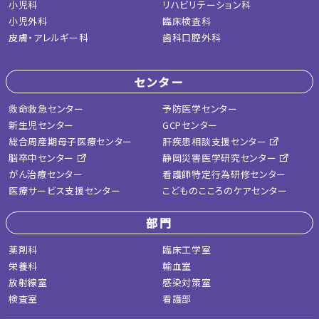
小児科
リハビリテーション科
小児外科
臨床検査科
皮膚・アレルギー科
歯科口腔外科
センター
救命救急センター
予防医学センター
新生児センター
GCPセンター
総合周産期母子医療センター
肝疾患相談支援センター
脳卒中センター
静岡災害医学研究センター
がん治療センター
看護師特定行為研修センター
医療サービス支援センター
こどものこころのケアセンター
部門
薬剤科
臨床工学室
栄養科
輸血室
放射線室
感染対策室
検査室
看護部