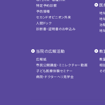
医
特定予約診察
予防接種
地
セカンドオピニオン外来
地
人間ドック
治
診断書・証明書のお申込み
地
当院の広報活動
教
広報紙
教
市民公開講座・ミニレクチャー動画
相
子ども医療体験セミナー
そ
病院・ドクターヘリ見学会