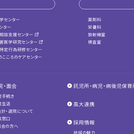
学センター
薬剤科
センター
栄養科
相談支援センター
放射線室
害医学研究センター
検査室
特定行為研修センター
のこころのケアセンター
院・面会
託児所・病児・病後児保育
院手続き
高大連携
院生活
会計・退院について
談窓口
採用情報
面会の方へ
地域の魅力