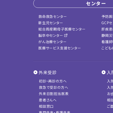
センター
救命救急センター
予防医
新生児センター
GCP
総合周産期母子医療センター
肝疾患
脳卒中センター
静岡災
がん治療センター
看護師
医療サービス支援センター
こども
外来受診
入
初診・再診の方へ
入
救急で受診の方へ
入
外来日割担当医表
お
患者さんへ
相
相談窓口
ご
専門外来・看護外来