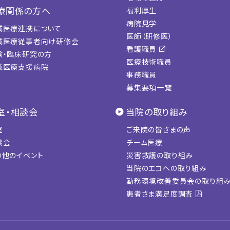
療関係の方へ
福利厚生
病院見学
域医療連携について
医師（研修医）
域医療従事者向け研修会
看護職員
験・臨床研究の方
医療技術職員
域医療支援病院
事務職員
募集要項一覧
室・相談会
当院の取り組み
室
ご来院の皆さまの声
談会
チーム医療
の他のイベント
災害救護の取り組み
当院のエコへの取り組み
勤務環境改善委員会の取り組
患者さま満足度調査