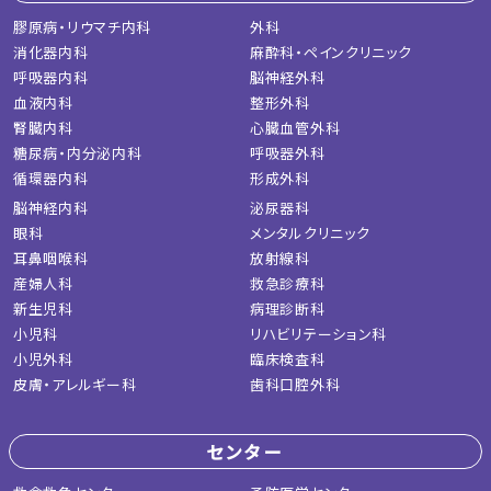
膠原病・リウマチ内科
外科
消化器内科
麻酔科・ペインクリニック
呼吸器内科
脳神経外科
血液内科
整形外科
腎臓内科
心臓血管外科
糖尿病・内分泌内科
呼吸器外科
循環器内科
形成外科
脳神経内科
泌尿器科
眼科
メンタルクリニック
耳鼻咽喉科
放射線科
産婦人科
救急診療科
新生児科
病理診断科
小児科
リハビリテーション科
小児外科
臨床検査科
皮膚・アレルギー科
歯科口腔外科
センター