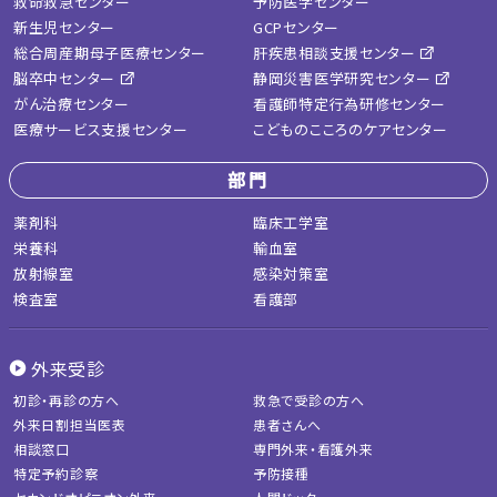
救命救急センター
予防医学センター
新生児センター
GCPセンター
総合周産期母子医療センター
肝疾患相談支援センター
脳卒中センター
静岡災害医学研究センター
がん治療センター
看護師特定行為研修センター
医療サービス支援センター
こどものこころのケアセンター
部門
薬剤科
臨床工学室
栄養科
輸血室
放射線室
感染対策室
検査室
看護部
外来受診
初診・再診の方へ
救急で受診の方へ
外来日割担当医表
患者さんへ
相談窓口
専門外来・看護外来
特定予約診察
予防接種