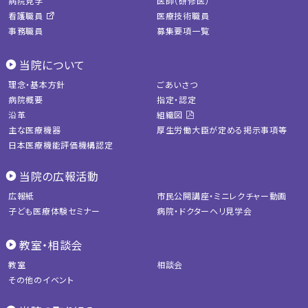
病院見学
医師（研修医）
看護職員
医療技術職員
事務職員
募集要項一覧
当院について
理念・基本方針
ごあいさつ
病院概要
指定・認定
沿革
組織図
主な医療機器
厚生労働大臣が定める掲示事項等
日本医療機能評価機構認定
当院の広報活動
広報紙
市民公開講座・ミニレクチャー動画
子ども医療体験セミナー
病院・ドクターヘリ見学会
教室・相談会
教室
相談会
その他のイベント